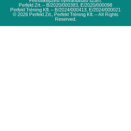
Felnőttképzési nyilvántartási szám:
Perfekt Zrt. – B/2020/000383, E/2020/000098
Perfekt Tréning Kft. – B/2024/000413, E/2024/000021
© 2026 Perfekt Zrt., Perfekt Tréning Kft. – All Rights
Reserved.