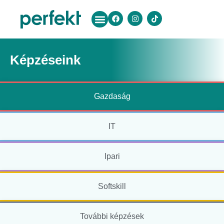
Képzéseink
Gazdaság
IT
Ipari
Softskill
További képzések