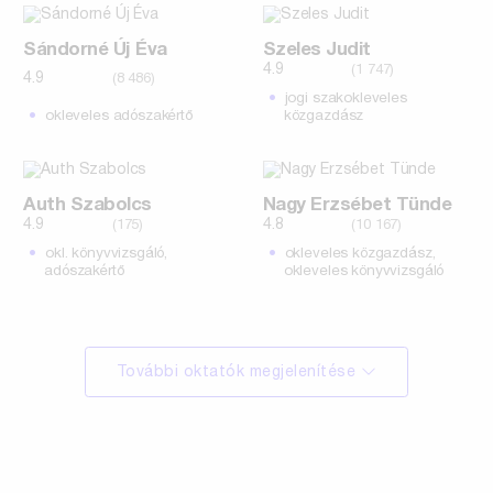
Sándorné Új Éva
Szeles Judit
4.9
(1 747)
4.9
(8 486)
jogi szakokleveles
okleveles adószakértő
közgazdász
Auth Szabolcs
Nagy Erzsébet Tünde
4.9
4.8
(175)
(10 167)
okl. könyvvizsgáló,
okleveles közgazdász,
adószakértő
okleveles könyvvizsgáló
További oktatók megjelenítése