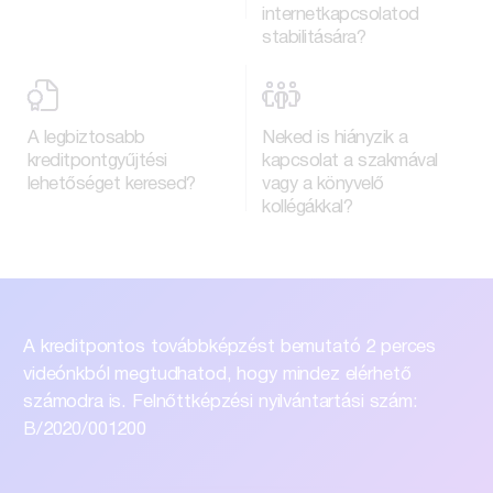
internetkapcsolatod
stabilitására?
A legbiztosabb
Neked is hiányzik a
kreditpontgyűjtési
kapcsolat a szakmával
lehetőséget keresed?
vagy a könyvelő
kollégákkal?
A kreditpontos továbbképzést bemutató
2 perces
videónkból megtudhatod, hogy
mindez elérhető
számodra is.
Felnőttképzési nyilvántartási szám:
B/2020/001200