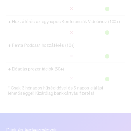
+ Hozzáférés az egynapos Konferenciák Videóihoz (100+)
+ Penta Podcast hozzáférés (10+)
+ Előadás prezentációk (50+)
*
Csak 3 hónapos hűségidővel és 5 napos elállási
lehetőséggel! Kizárólag bankkártyás fizetés!
Díjak és kedvezmények