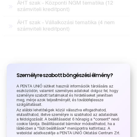
ÁHT szak - Központi NGM tematika (12
számviteli kreditpont)
ÁHT szak - Vállalkozási tematika (4 nem
számviteli kreditpont)
Személyre szabott böngészési élmény?
Továbbképzés és akár további
A PENTA UNIÓ sütiket használ információk tárolására az
eszközödön, valamint személyes adatokat dolgoz fel, hogy
szakmai támogatás
!
személyre szabott tartalmakat és hirdetéseket jelenítsen
meg, mérje azok teljesítményét, és továbbfejlessze
szolgáltatásait.
Az alábbi lehetőségek közül választva elfogadhatod,
„A mérlegképes kreditpontos továbbképzésre
elutasíthatod, illetve személyre is szabhatod az adataidnak
nálunk
többféle módon is jelentkezhetsz
– attól függően,
a feldolgozását. A beállításaidat 6 hónapig a "consent" nevű
kinek mi a kényelmesebb.
cookie tárolja. Beállításaidat bármikor módosíthatod, ha a
láblécben a "Süti beállítások" menüpontra kattintasz. A
weboldal adatkezelője a PENTA UNIÓ Oktatási Centrum Zrt.