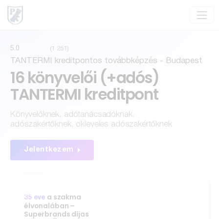
5.0
(1 251)
TANTERMI kreditpontos továbbképzés - Budapest
16 könyvelői (+adós)
TANTERMI kreditpont
Könyvelőknek, adótanácsadóknak,
adószakértőknek, okleveles adószakértőknek
Jelentkezem
a szakma
35 éve
élvonalában –
Superbrands díjas