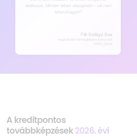
találkozok. Minden évben visszajövök – ezt nem
lehet kihagyni!"
Pál-Szilágyi Bea
regisztrált mérlegképes könyvelő
2025. július
A kreditpontos
továbbképzések
2026. évi