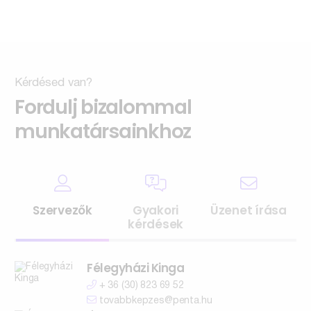
Kérdésed van?
Fordulj bizalommal
munkatársainkhoz
Szervezők
Gyakori
Üzenet írása
kérdések
Félegyházi Kinga
+ 36 (30) 823 69 52
tovabbkepzes@penta.hu