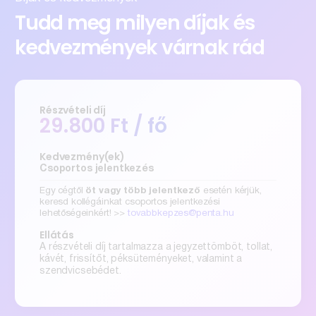
Tudd meg milyen díjak és
kedvezmények várnak rád
Részvételi díj
29.800 Ft / fő
Kedvezmény(ek)
Csoportos jelentkezés
Egy cégtől
öt vagy több jelentkező
esetén kérjük,
keresd kollégáinkat csoportos jelentkezési
lehetőségeinkért! >>
tovabbkepzes@penta.hu
Ellátás
A részvételi díj tartalmazza a jegyzettömböt, tollat,
kávét, frissítőt, péksüteményeket, valamint a
szendvicsebédet.