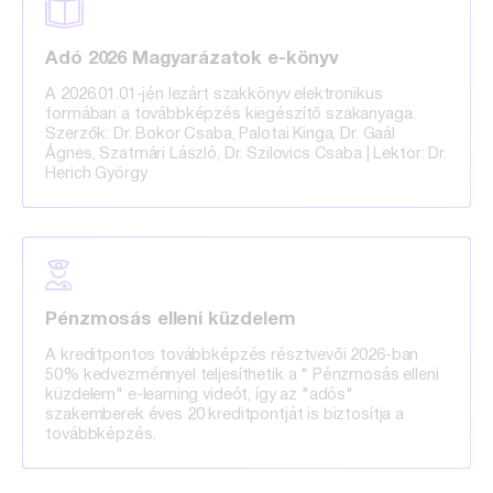
Adó 2026 Magyarázatok e-könyv
A 2026.01.01-jén lezárt szakkönyv elektronikus
formában a továbbképzés kiegészítő szakanyaga.
Szerzők: Dr. Bokor Csaba, Palotai Kinga, Dr. Gaál
Ágnes, Szatmári László, Dr. Szilovics Csaba | Lektor: Dr.
Herich György
Pénzmosás elleni küzdelem
A kreditpontos továbbképzés résztvevői 2026-ban
50% kedvezménnyel teljesíthetik a " Pénzmosás elleni
küzdelem" e-learning videót, így az "adós"
szakemberek éves 20 kreditpontját is biztosítja a
továbbképzés.