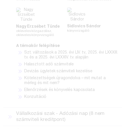
Sidlovics Sándor
Nagy Erzsébet Tünde
könyvvizsgáló
okleveles közgazdász,
okleveles könyvvizsgáló
A témakör felépítése
Szt. változások a 2025. évi LIV. tv., 2025. évi LXXXIII.
tv. és a 2025. évi LXXXIV. tv. alapján
Halasztott adó számvitele
Devizás ügyletek számviteli kezelése
Kötelezettségek újragondolva – mit mutat a
mérleg és mit nem?
Ellenőrzések és könyvelés kapcsolata
Konzultáció
Vállalkozási szak - Adózási nap (8 nem
számviteli kreditpont)