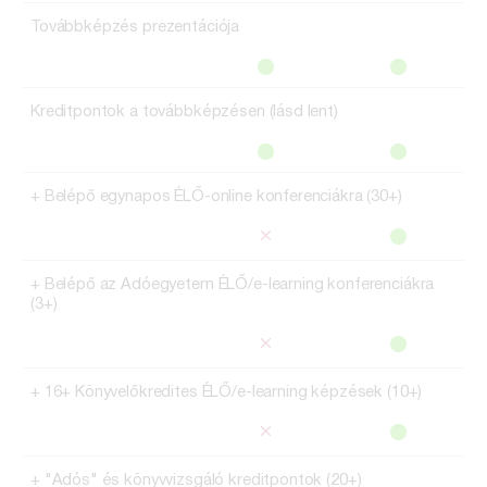
Továbbképzés prezentációja
Kreditpontok a továbbképzésen (lásd lent)
+ Belépő egynapos ÉLŐ-online konferenciákra (30+)
+ Belépő az Adóegyetem ÉLŐ/e-learning konferenciákra
(3+)
+ 16+ Könyvelőkredites ÉLŐ/e-learning képzések (10+)
+ "Adós" és könyvvizsgáló kreditpontok (20+)