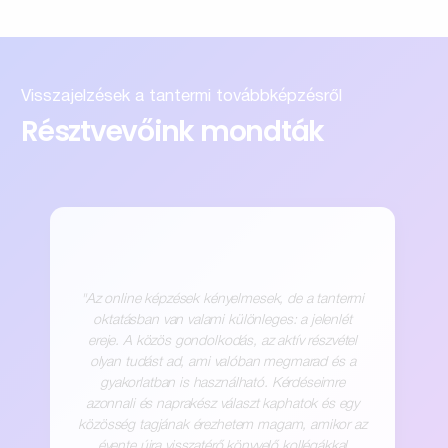
Visszajelzések a tantermi továbbképzésről
Résztvevőink mondták
"Az online képzések kényelmesek, de a tantermi
oktatásban van valami különleges: a jelenlét
ereje. A közös gondolkodás, az aktív részvétel
olyan tudást ad, ami valóban megmarad és a
gyakorlatban is használható. Kérdéseimre
azonnali és naprakész választ kaphatok és egy
közösség tagjának érezhetem magam, amikor az
évente újra visszatérő könyvelő kollégákkal