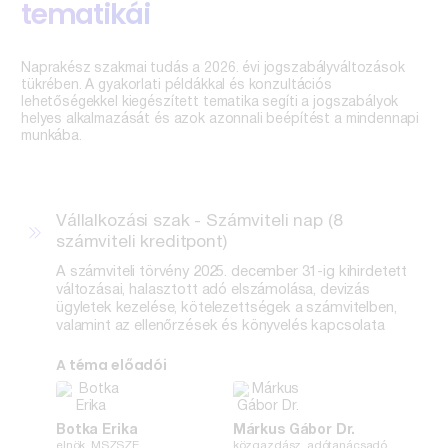
tematikái
Naprakész szakmai tudás a 2026. évi jogszabályváltozások
tükrében. A gyakorlati példákkal és konzultációs
lehetőségekkel kiegészített tematika segíti a jogszabályok
helyes alkalmazását és azok azonnali beépítést a mindennapi
munkába.
Vállalkozási szak - Számviteli nap (8
számviteli kreditpont)
A számviteli törvény 2025. december 31-ig kihirdetett
változásai, halasztott adó elszámolása, devizás
ügyletek kezelése, kötelezettségek a számvitelben,
valamint az ellenőrzések és könyvelés kapcsolata
A téma előadói
Botka Erika
Márkus Gábor Dr.
elnök, MSZSZE
közgazdász, adótanácsadó