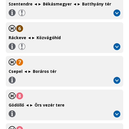
Szentendre ◄► Békásmegyer ◄► Batthyány tér
Információ
/
Information
6
Ráckeve ◄► Közvágóhíd
Információ
/
Information
7
Csepel ◄► Boráros tér
Információ
/
Information
8
Gödöllő ◄► Örs vezér tere
Információ
/
Information