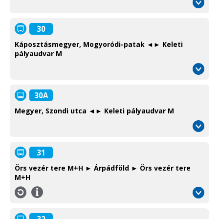
30
Káposztásmegyer, Mogyoródi-patak ◄► Keleti
pályaudvar M
30A
Megyer, Szondi utca ◄► Keleti pályaudvar M
31
Örs vezér tere M+H ► Árpádföld ► Örs vezér tere
M+H
Információ
/
Information
32