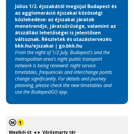
Július 1/2. éjszakától megújul Budapest és
az agglomeráció éjszakai közösségi
közlekedése: az éjszakai járatok
menetrendje, járatsűrűsége, valamint az
átszállási lehetőségei is jelentősen
változnak. Részletek és utazástervezés:
bkk.hu/ejszakai | go.bkk.hu
From the night of 1/2 July, Budapest's and the
metropolitan area's night public transport
network is being renewed: night service
timetables, frequencies and interchange points
change significantly. For details and journey
planning, please check the new timetables and
use the BudapestGO app.
1
Mexikói út ◄► Vörösmarty tér