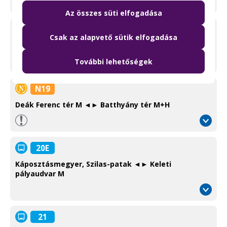
Az összes süti elfogadása
19
Csak az alapvető sütik elfogadása
Kelenföld vasútállomás M ◄► Bécsi út / Vörösvári út
Információ
További lehetőségek
/
Information
N19
Deák Ferenc tér M ◄► Batthyány tér M+H
20E
Káposztásmegyer, Szilas-patak ◄► Keleti
pályaudvar M
21