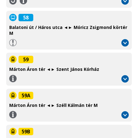
Információ
/
Information
58
Balatoni út / Háros utca ◄► Móricz Zsigmond körtér
M
59
Márton Áron tér ◄► Szent János Kórház
Információ
/
Information
59A
Márton Áron tér ◄► Széll Kálmán tér M
Információ
/
Information
59B