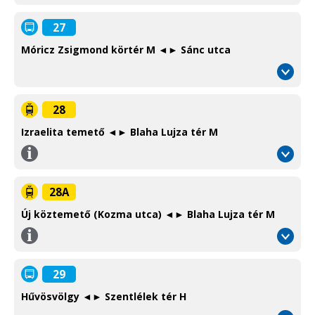
27
Móricz Zsigmond körtér M ◄► Sánc utca
28
Izraelita temető ◄► Blaha Lujza tér M
Információ
/
Information
28A
Új köztemető (Kozma utca) ◄► Blaha Lujza tér M
Információ
/
Information
29
Hűvösvölgy ◄► Szentlélek tér H