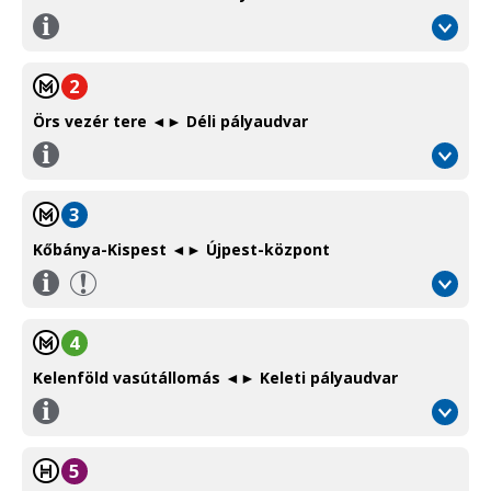
Információ
/
Information
2
Örs vezér tere ◄► Déli pályaudvar
Információ
/
Information
3
Kőbánya-Kispest ◄► Újpest-központ
Információ
/
Information
4
Kelenföld vasútállomás ◄► Keleti pályaudvar
Információ
/
Information
5