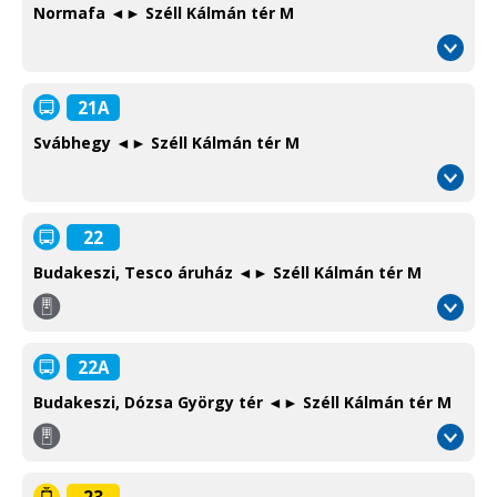
Normafa ◄► Széll Kálmán tér M
21A
Svábhegy ◄► Széll Kálmán tér M
22
Budakeszi, Tesco áruház ◄► Széll Kálmán tér M
Környéki
autóbusz
Suburban
22A
bus
Budakeszi, Dózsa György tér ◄► Széll Kálmán tér M
Környéki
autóbusz
Suburban
23