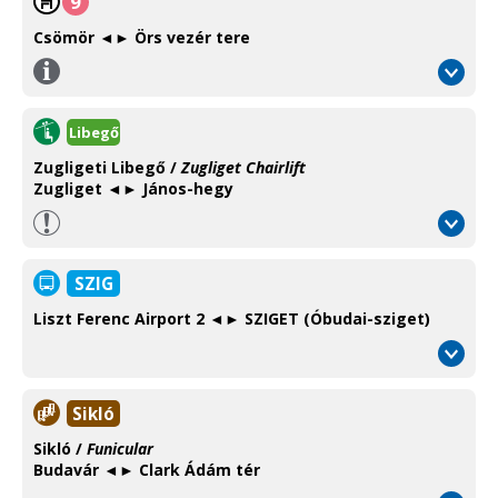
9
Csömör ◄► Örs vezér tere
Információ
/
Information
Libegő
Zugligeti Libegő /
Zugliget Chairlift
Zugliget ◄► János-hegy
SZIG
Liszt Ferenc Airport 2 ◄► SZIGET (Óbudai-sziget)
Sikló
Sikló /
Funicular
Budavár ◄► Clark Ádám tér