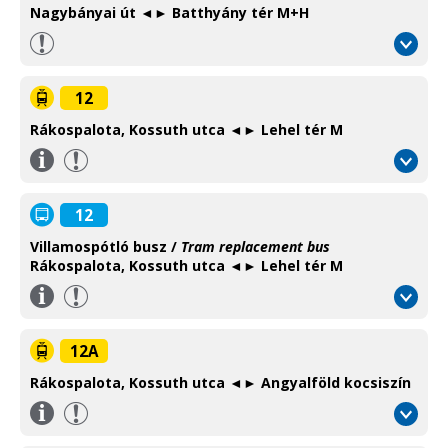
Nagybányai út ◄► Batthyány tér M+H
12
Rákospalota, Kossuth utca ◄► Lehel tér M
Információ
/
Information
12
Villamospótló busz /
Tram replacement bus
Rákospalota, Kossuth utca ◄► Lehel tér M
Információ
/
Information
12A
Rákospalota, Kossuth utca ◄► Angyalföld kocsiszín
Információ
/