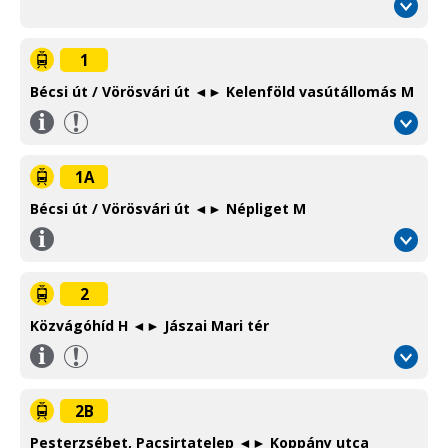
1
Bécsi út / Vörösvári út ◄► Kelenföld vasútállomás M
Információ
/
Information
1A
Bécsi út / Vörösvári út ◄► Népliget M
Információ
/
Information
2
Közvágóhíd H ◄► Jászai Mari tér
Információ
/
Information
2B
Pesterzsébet, Pacsirtatelep ◄► Koppány utca