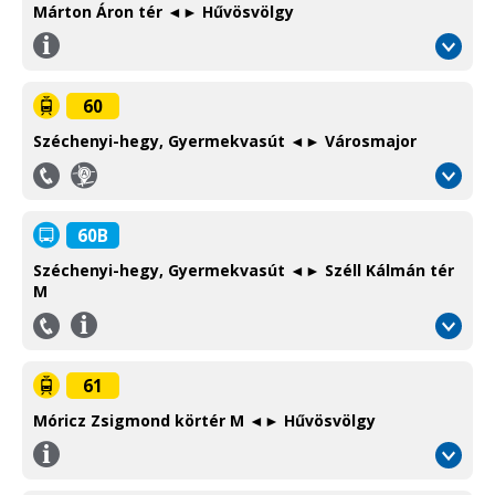
Márton Áron tér ◄► Hűvösvölgy
Információ
/
Information
60
Széchenyi-hegy, Gyermekvasút ◄► Városmajor
Igényvezérelt
Budapest
közlekedés
gyorsvasúti
On-
vonalai
60B
demand
és
service
villamoshálózata
Széchenyi-hegy, Gyermekvasút ◄► Széll Kálmán tér
M
Metro,
suburban
Telefon
Információ
railway
/
/
and
Phone
Information
61
tram
network
Móricz Zsigmond körtér M ◄► Hűvösvölgy
in
Információ
Budapest
/