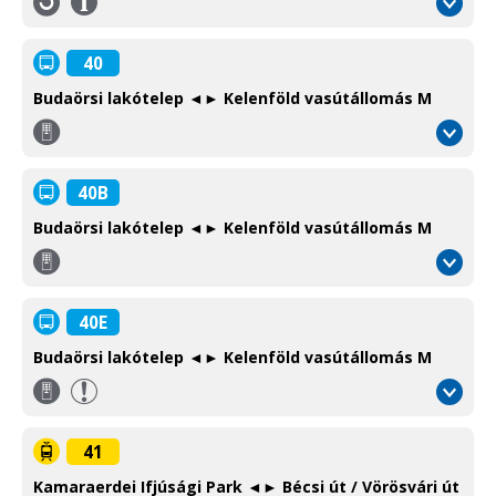
Információ
/
Information
40
Budaörsi lakótelep ◄► Kelenföld vasútállomás M
Környéki
autóbusz
Suburban
40B
bus
Budaörsi lakótelep ◄► Kelenföld vasútállomás M
Környéki
autóbusz
Suburban
40E
bus
Budaörsi lakótelep ◄► Kelenföld vasútállomás M
Környéki
autóbusz
Suburban
41
bus
Kamaraerdei Ifjúsági Park ◄► Bécsi út / Vörösvári út