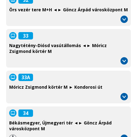
Örs vezér tere M+H ◄► Göncz Árpád városközpont M
33
Nagytétény-Diósd vasútállomás ◄► Móricz
Zsigmond körtér M
33A
Móricz Zsigmond körtér M ► Kondorosi út
34
Békásmegyer, Újmegyeri tér ◄► Göncz Árpád
városközpont M