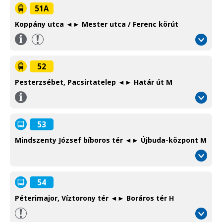
51A
Koppány utca ◄► Mester utca / Ferenc körút
Információ
/
Information
52
Pesterzsébet, Pacsirtatelep ◄► Határ út M
Információ
/
Information
53
Mindszenty József bíboros tér ◄► Újbuda-központ M
54
Péterimajor, Víztorony tér ◄► Boráros tér H