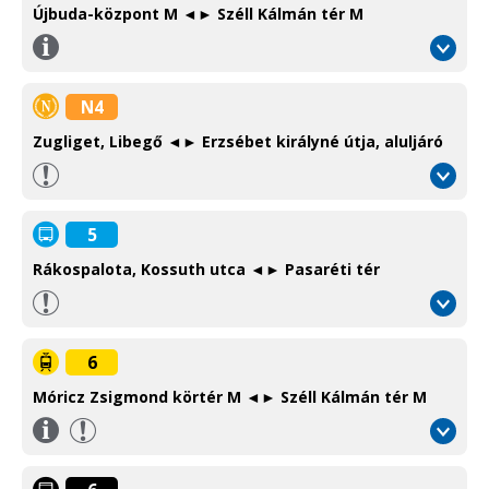
Újbuda-központ M ◄► Széll Kálmán tér M
Információ
/
Information
N4
Zugliget, Libegő ◄► Erzsébet királyné útja, aluljáró
5
Rákospalota, Kossuth utca ◄► Pasaréti tér
6
Móricz Zsigmond körtér M ◄► Széll Kálmán tér M
Információ
/
Information