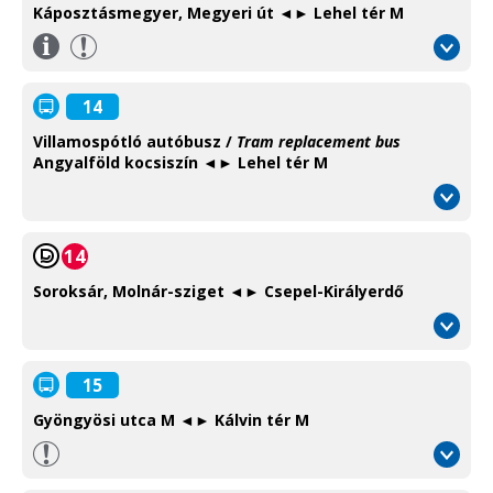
Káposztásmegyer, Megyeri út ◄► Lehel tér M
Információ
/
Information
14
Villamospótló autóbusz /
Tram replacement bus
Angyalföld kocsiszín ◄► Lehel tér M
14
Soroksár, Molnár-sziget ◄► Csepel-Királyerdő
15
Gyöngyösi utca M ◄► Kálvin tér M