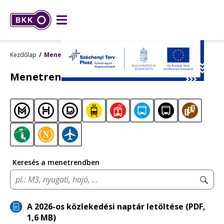
Kezdőlap
Menetrendek
Menetrendek
Metró
Hév
Hajó
Villamos
Trolibusz
Autóbusz
Éjszakai
Sikló
autóbusz
Libegő
Nosztalgia
Reptéri
járat
járat
Keresés a menetrendben
Ker
ind
A 2026-os közlekedési naptár letöltése (PDF,
1,6 MB)