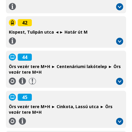
Információ
/
Information
42
Kispest, Tulipán utca ◄► Határ út M
Információ
/
Information
44
Örs vezér tere M+H ► Centenáriumi lakótelep ► Örs
vezér tere M+H
Információ
/
Information
45
Örs vezér tere M+H ► Cinkota, Lassú utca ► Örs
vezér tere M+H
Információ
/