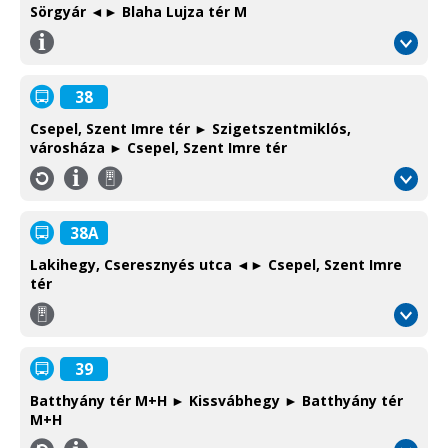
Sörgyár ◄► Blaha Lujza tér M
Információ
/
Information
38
Csepel, Szent Imre tér ► Szigetszentmiklós,
városháza ► Csepel, Szent Imre tér
Információ
Környéki
/
autóbusz
Information
Suburban
38A
bus
Lakihegy, Cseresznyés utca ◄► Csepel, Szent Imre
tér
Környéki
autóbusz
Suburban
39
bus
Batthyány tér M+H ► Kissvábhegy ► Batthyány tér
M+H