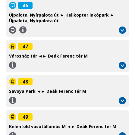
Information
46
Újpalota, Nyírpalota út ► Helikopter lakópark ►
Újpalota, Nyírpalota út
Információ
/
Information
47
Városház tér ◄► Deák Ferenc tér M
Információ
/
Information
48
Savoya Park ◄► Deák Ferenc tér M
Információ
/
Information
49
Kelenföld vasútállomás M ◄► Deák Ferenc tér M