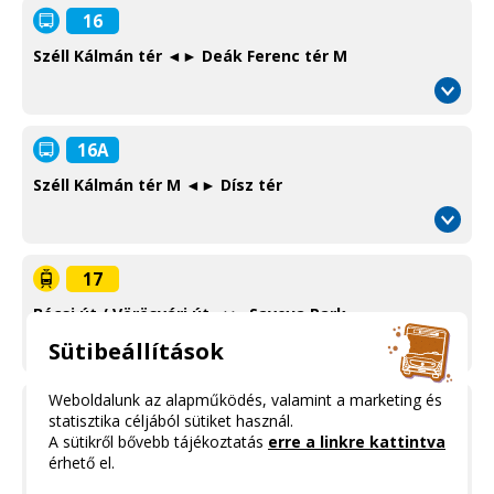
16
Széll Kálmán tér ◄► Deák Ferenc tér M
16A
Széll Kálmán tér M ◄► Dísz tér
17
Bécsi út / Vörösvári út ◄► Savoya Park
Információ
Sütibeállítások
/
Information
Weboldalunk az alapműködés, valamint a marketing és
N18
statisztika céljából sütiket használ.
A sütikről bővebb tájékoztatás
erre a linkre kattintva
Csóka utca (Karinthy Színház) ◄► Szent János
érhető el.
kórház