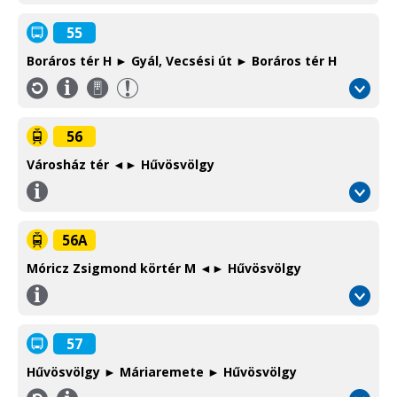
55
Boráros tér H ► Gyál, Vecsési út ► Boráros tér H
Információ
Környéki
/
autóbusz
Information
Suburban
56
bus
Városház tér ◄► Hűvösvölgy
Információ
/
Information
56A
Móricz Zsigmond körtér M ◄► Hűvösvölgy
Információ
/
Information
57
Hűvösvölgy ► Máriaremete ► Hűvösvölgy