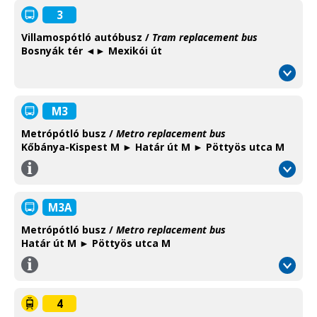
Information
3
Villamospótló autóbusz /
Tram replacement bus
Bosnyák tér ◄► Mexikói út
M3
Metrópótló busz /
Metro replacement bus
Kőbánya-Kispest M ► Határ út M ► Pöttyös utca M
Információ
/
Information
M3A
Metrópótló busz /
Metro replacement bus
Határ út M ► Pöttyös utca M
Információ
/
Information
4