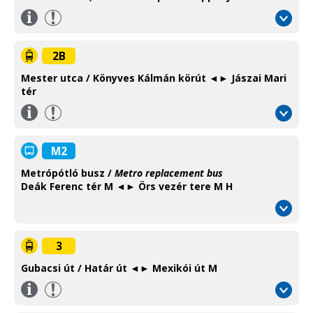
Információ
/
Information
2B
Mester utca / Könyves Kálmán körút ◄► Jászai Mari
tér
Információ
/
Information
M2
Metrópótló busz /
Metro replacement bus
Deák Ferenc tér M ◄► Örs vezér tere M H
3
Gubacsi út / Határ út ◄► Mexikói út M
Információ
/