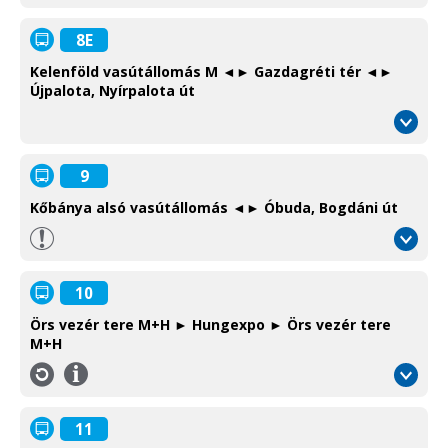
8E
Kelenföld vasútállomás M ◄► Gazdagréti tér ◄►
Újpalota, Nyírpalota út
9
Kőbánya alsó vasútállomás ◄► Óbuda, Bogdáni út
10
Örs vezér tere M+H ► Hungexpo ► Örs vezér tere
M+H
Információ
/
Information
11