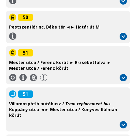
Információ
/
Information
50
Pestszentlőrinc, Béke tér ◄► Határ út M
Információ
/
Information
51
Mester utca / Ferenc körút ► Erzsébetfalva ►
Mester utca / Ferenc körút
Információ
Térkép
/
/
Information
Map
51
Villamospótló autóbusz /
Tram replacement bus
Koppány utca ◄► Mester utca / Könyves Kálmán
körút