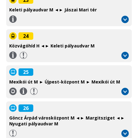
bus
Keleti pályaudvar M ◄► Jászai Mari tér
Információ
/
Information
24
Közvágóhíd H ◄► Keleti pályaudvar M
Információ
/
Information
25
Mexikói út M ► Újpest-központ M ► Mexikói út M
Információ
/
Information
26
Göncz Árpád városközpont M ◄► Margitsziget ◄►
Nyugati pályaudvar M