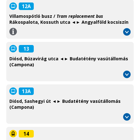
Information
12A
Villamospótló busz /
Tram replacement bus
Rákospalota, Kossuth utca ◄► Angyalföld kocsiszín
Információ
/
Information
13
Diósd, Búzavirág utca ◄► Budatétény vasútállomás
(Campona)
13A
Diósd, Sashegyi út ◄► Budatétény vasútállomás
(Campona)
14