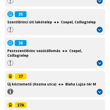
35
Szentlőrinci úti lakótelep ◄► Csepel, Csillagtelep
36
Pestszentlőrinc vasútállomás ◄► Csepel,
Csillagtelep
37
Új köztemető (Kozma utca) ◄► Blaha Lujza tér M
Információ
/
Information
37A