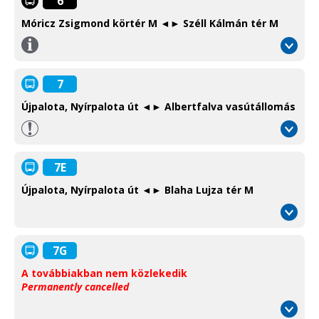
6
Móricz Zsigmond körtér M ◄► Széll Kálmán tér M
Információ
/
Information
7
Újpalota, Nyírpalota út ◄► Albertfalva vasútállomás
7E
Újpalota, Nyírpalota út ◄► Blaha Lujza tér M
7G
A továbbiakban nem közlekedik
Permanently cancelled