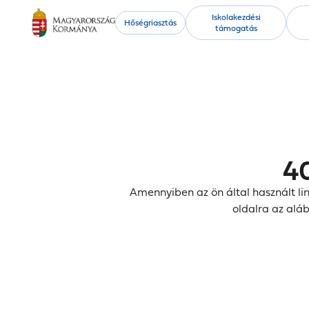
Kiemelt
Iskolakezdési
Hőségriasztás
támogatás
tartalmak
40
Amennyiben az ön által használt lin
oldalra az alá