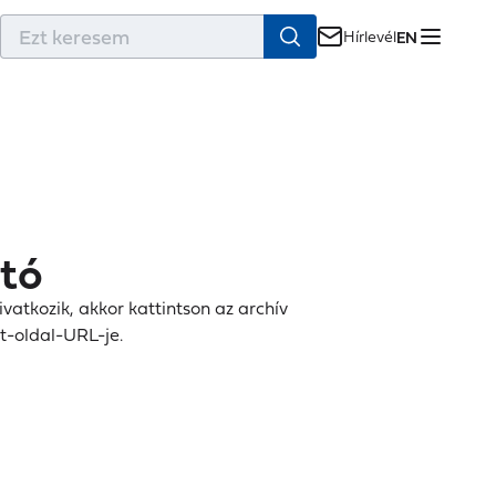
r
Hírlevél
EN
ató
vatkozik, akkor kattintson az archív
t-oldal-URL-je.