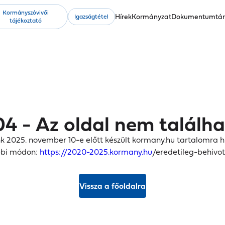
Kormányszóvivői
Fő
Hírek
Kormányzat
Dokumentumtá
Igazságtétel
tájékoztató
navigáció
4 - Az oldal nem találh
k 2025. november 10-e előtt készült kormany.hu tartalomra hi
bbi módon:
https://2020-2025.kormany.hu
/eredetileg-behivot
Vissza a főoldalra