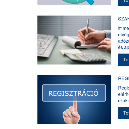
SZA
Itt m
elvé
adózá
és aj
To
REG
Regis
elérh
szak
To