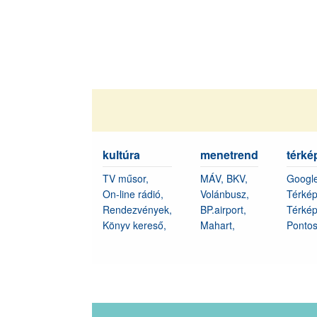
kultúra
menetrend
térké
TV műsor,
MÁV,
BKV,
Googl
On-line rádió,
Volánbusz,
Térkép
Rendezvények,
BP.airport,
Térké
Könyv kereső,
Mahart,
Pontos