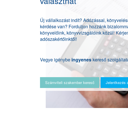
választhat
Új vállalkozást indít? Adózással, könyvelé
kérdése van? Forduljon hozzánk bizalommal
könyvelőink, könyvvizsgálóink közül! Kérje
adószakértőinktől!
Vegye igénybe
ingyenes
kereső szolgáltat
Számviteli szakember kereső
Jelentkezés 