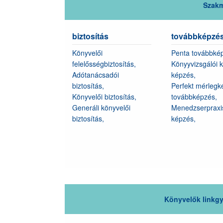
Szakm
biztosítás
továbbképzé
Könyvelői
Penta továbbké
felelősségbiztosítás,
Könyyvizsgálói 
Adótanácsadói
képzés,
biztosítás,
Perfekt mérlegk
Könyvelői biztosítás,
továbbképzés,
Generáli könyvelői
Menedzserpraxi
biztosítás,
képzés,
Könyvelők linkg