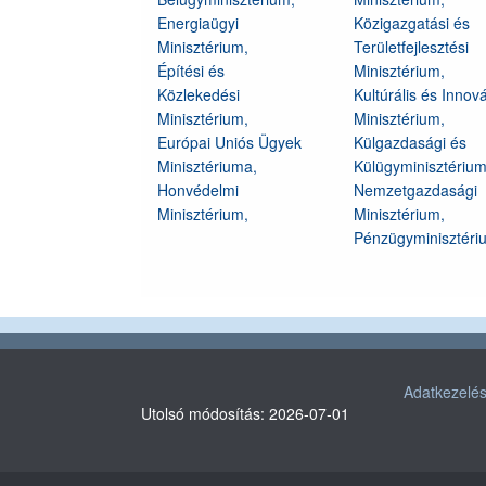
Energiaügyi
Közigazgatási és
Minisztérium,
Területfejlesztési
Építési és
Minisztérium,
Közlekedési
Kultúrális és Innov
Minisztérium,
Minisztérium,
Európai Uniós Ügyek
Külgazdasági és
Minisztériuma,
Külügyminisztérium
Honvédelmi
Nemzetgazdasági
Minisztérium,
Minisztérium,
Pénzügyminisztéri
Adatkezelési
Utolsó módosítás: 2026-07-01