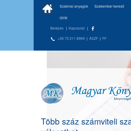
Szakmai anyagok
Szakember kereső
GYIK
Belépés
|
Kapcsolat
|
+36 70 211 8969
|
ÁSZF
|
FF
Több száz számviteli sz