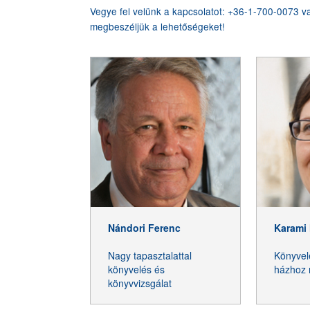
Vegye fel velünk a kapcsolatot: +36-1-700-0073 va
megbeszéljük a lehetőségeket!
A munka
az első
Nándori Ferenc
Karami
Nagy tapasztalattal
Könyvel
könyvelés és
házhoz
könyvvizsgálat