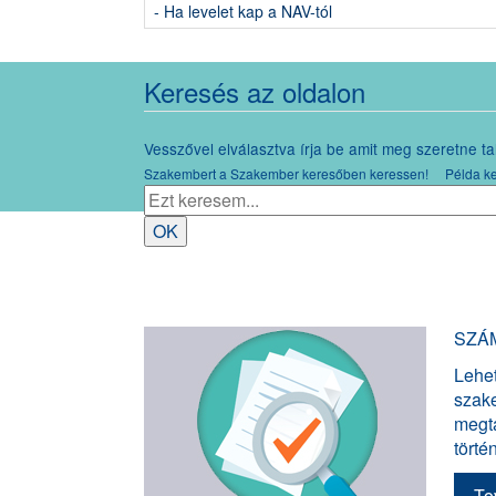
- Ha levelet kap a NAV-tól
Keresés az oldalon
Vesszővel elválasztva írja be amit meg szeretne ta
Szakembert a Szakember keresőben keressen! Példa ke
SZÁ
Lehet
szak
megta
törté
To