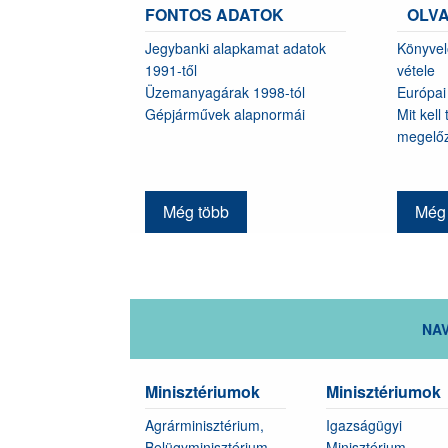
FONTOS ADATOK
OLV
Jegybanki alapkamat adatok
Könyvel
1991-től
vétele
Üzemanyagárak 1998-tól
Európai
Gépjárművek alapnormái
Mit kel
megelőz
Még több
Még 
NAV
Minisztériumok
Minisztériumok
Agrárminisztérium,
Igazságügyi
Belügyminisztérium,
Minisztérium,